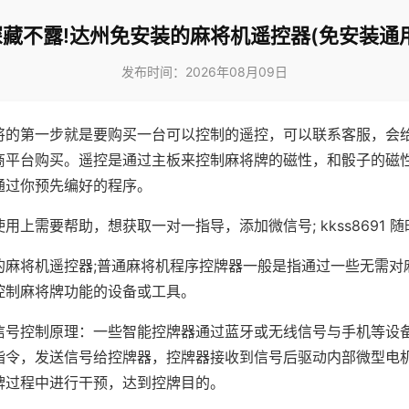
深藏不露!达州免安装的麻将机遥控器(免安装通用
发布时间：2026年08月09日
将的第一步就是要购买一台可以控制的遥控，可以联系客服，会
商平台购买。遥控是通过主板来控制麻将牌的磁性，和骰子的磁
通过你预先编好的程序。
用上需要帮助，想获取一对一指导，添加微信号; kkss8691 随
的麻将机遥控器;普通麻将机程序控牌器一般是指通过一些无需对
控制麻将牌功能的设备或工具。
信号控制原理：一些智能控牌器通过蓝牙或无线信号与手机等设
指令，发送信号给控牌器，控牌器接收到信号后驱动内部微型电
牌过程中进行干预，达到控牌目的。