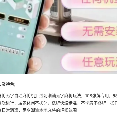
及特色;
麻将无字自动麻将机】适配潮汕无字麻将玩法，108张牌专用，
低噪运行，居家休闲不扰邻，洗牌快速精准，不卡牌不叠牌，操
庭日常消遣，尽享潮汕本地麻将的轻松氛围。