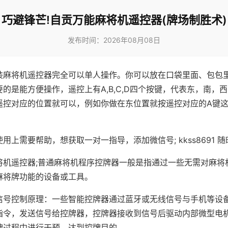
巧避锋芒!自贡万能麻将机遥控器(牌场制胜术)
发布时间：2026年08月08日
装麻将机遥控器完全可以单人操作。你可以放在口袋里面、包包
的是能方便操作，遥控上有A,B,C,D四个按键，代表东，南，
遥控对应的位置就可以，例如你做在东位置就按遥控对应的A键
。
用上需要帮助，想获取一对一指导，添加微信号; kkss8691 随
将机遥控器;普通麻将机程序控牌器一般是指通过一些无需对麻将
麻将牌功能的设备或工具。
信号控制原理：一些智能控牌器通过蓝牙或无线信号与手机等设
指令，发送信号给控牌器，控牌器接收到信号后驱动内部微型电
牌过程中进行干预，达到控牌目的。