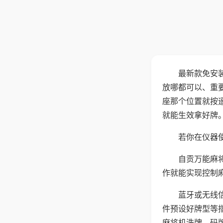
最新款免安
放哪都可以、重要
座那个位置就按
就能生效拿好牌
若你在仪器使
自贡万能麻
作就能实现控制
蓝牙或无线
件预设好牌型等
麻将机洗牌、码