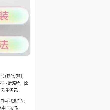
计分翻倍规则，
，不卡牌漏牌，操
，欢乐满满。
器自动识别金龙，
承本地习俗。