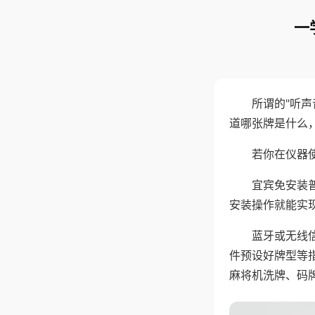
一
所谓的"听
道哪张牌是什么
若你在仪器使
宜宾免安装
安装操作就能实
蓝牙或无线
件预设好牌型等
麻将机洗牌、码