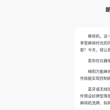
麻将机，这
享受麻将时光的
密？今天，就让
若你在仪器使
绵阳万能麻
作就能实现控制
蓝牙或无线
件预设好牌型等
麻将机洗牌、码