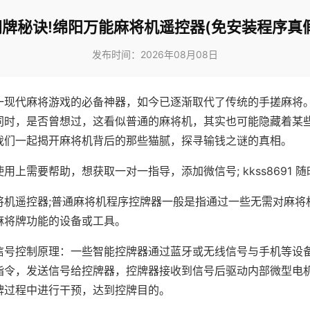
胡牌秘诀!绵阳万能麻将机遥控器(免安装程序真假
发布时间：2026年08月08日
一现代麻将游戏的必备神器，如今已逐渐取代了传统的手搓麻将
同时，是否曾想过，这看似普通的麻将机，其实也可能隐藏着某
我们一起揭开麻将机背后的那些猫腻，探寻输钱之谜的真相。
用上需要帮助，想获取一对一指导，添加微信号; kkss8691 随
将机遥控器;普通麻将机程序控牌器一般是指通过一些无需对麻将
麻将牌功能的设备或工具。
信号控制原理：一些智能控牌器通过蓝牙或无线信号与手机等设
指令，发送信号给控牌器，控牌器接收到信号后驱动内部微型电
牌过程中进行干预，达到控牌目的。