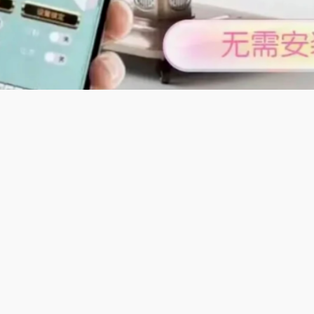
及特色;
用自动麻将机】一台兼容全国所有地方麻将玩法，粤式、川渝、
洗牌理牌计分，静音耐用操作简单，家用商用皆可，彻底告别手
将乐趣，是居家休闲、亲友聚会的必备好物。
支持新疆本地麻将玩法，兼容108张和136张牌，规则灵活，适
用，洗牌理牌全自动，操作简单，运行稳定，不卡牌，普通家用