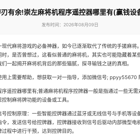
游刃有余!崇左麻将机程序遥控器哪里有(赢钱设备
发布时间：2026年08月09日
一现代麻将游戏的必备神器，如今已逐渐取代了传统的手搓麻将
同时，是否曾想过，这看似普通的麻将机，其实也可能隐藏着某
我们一起揭开麻将机背后的那些猫腻，探寻输钱之谜的真相。
用上需要帮助，想获取一对一指导，添加微信号; ppyy55670 
程序遥控器哪里有;普通麻将机程序控牌器一般是指通过一些无需
现控制麻将牌功能的设备或工具。
信号控制原理：一些智能控牌器通过蓝牙或无线信号与手机等设
指令，发送信号给控牌器，控牌器接收到信号后驱动内部微型电
牌过程中进行干预，达到控牌目的。