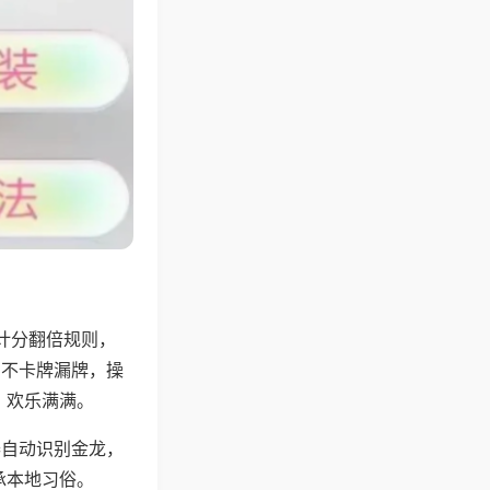
计分翻倍规则，
，不卡牌漏牌，操
，欢乐满满。
器自动识别金龙，
承本地习俗。