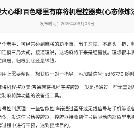
胆大心细!百色哪里有麻将机程控器卖(心态修炼法
发布时间：2026年08月06日
是个老手，可经常碰到麻将的斜乎事，出于习惯，不赢头一把，
四连摸三局大胡，按道理说，这场麻将下来是稳赢钱。理想很丰
逆风局，归根到底还是输钱。
用上需要帮助，想获取一对一指导，添加微信号; sdf6770 随时
麻将机程控器卖;普通麻将机程序控牌器一般是指通过一些无需对
控制麻将牌功能的设备或工具。
信号控制原理：一些智能控牌器通过蓝牙或无线信号与手机等设
指令，发送信号给控牌器，控牌器接收到信号后驱动内部微型电
牌过程中进行干预，达到控牌目的。