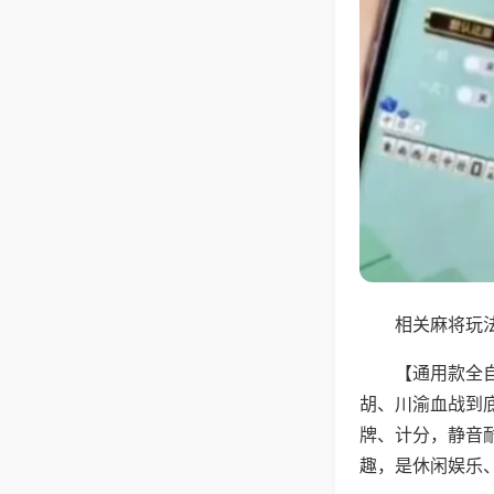
相关麻将玩法
【通用款全
胡、川渝血战到
牌、计分，静音
趣，是休闲娱乐