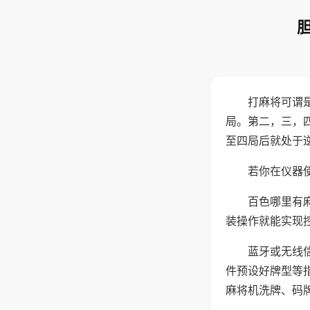
打麻将可谓
局。第二，三，
至四局后就处于
若你在仪器使
百色哪里有
装操作就能实现
蓝牙或无线
件预设好牌型等
麻将机洗牌、码