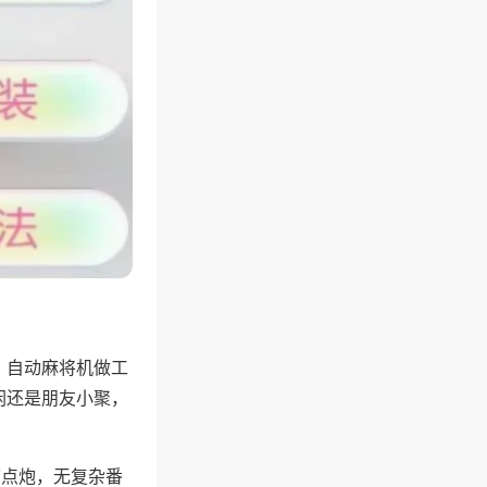
，自动麻将机做工
闲还是朋友小聚，
可点炮，无复杂番