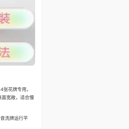
44张花牌专用，
桌面宽敞，适合慢
静音洗牌运行平