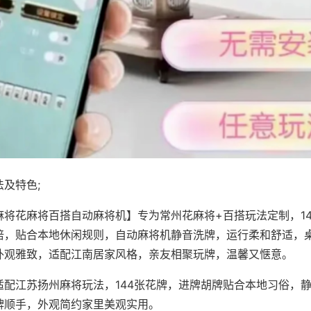
及特色;
麻将花麻将百搭自动麻将机】专为常州花麻将+百搭玩法定制，1
倍，贴合本地休闲规则，自动麻将机静音洗牌，运行柔和舒适，
外观雅致，适配江南居家风格，亲友相聚玩牌，温馨又惬意。
适配江苏扬州麻将玩法，144张花牌，进牌胡牌贴合本地习俗，
牌顺手，外观简约家里美观实用。